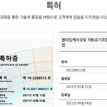
특허
검증을 통한 기술과 품질을 바탕으로 고객에게 믿음을 드리겠습니다.
볼타입케이싱및 자동공기조절
법
특허
102288513호
출원일
2021년 01월 15일
등록일
2021년 08월 04일