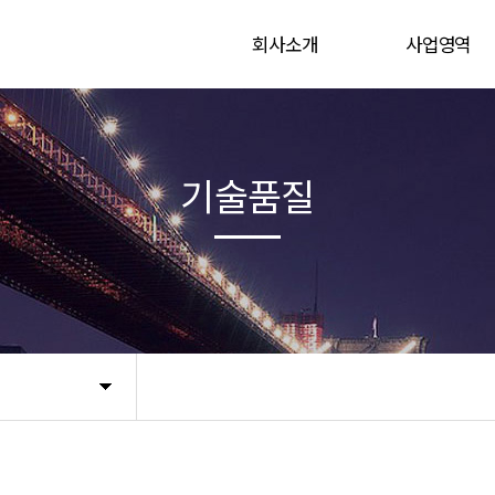
회사소개
사업영역
CEO 인사말
육상 해상 연약지
연혁
사업실적
기술품질
Global Network
찾아오시는길