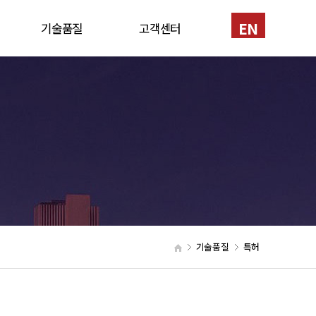
EN
기술품질
고객센터
반
인증서
1:1문의
신기술
채용
특허
공법소개
장비현황
기술품질
특허